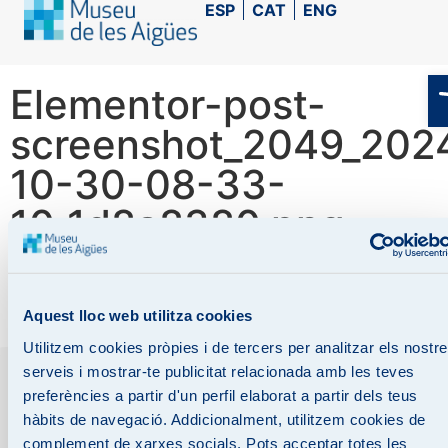
ESP
CAT
ENG
Elementor-post-
screenshot_2049_202
10-30-08-33-
10_1d8a8380.png
Aquest lloc web utilitza cookies
Utilitzem cookies pròpies i de tercers per analitzar els nostr
serveis i mostrar-te publicitat relacionada amb les teves
preferències a partir d'un perfil elaborat a partir dels teus
hàbits de navegació. Addicionalment, utilitzem cookies de
Legal notice
Data protection
Cookies policy
complement de xarxes socials. Pots acceptar totes les