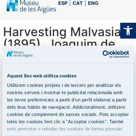
ESP
CAT
ENG
Op
Harvesting Malvasia
(1895), Joaquim de
Miró
Aquest lloc web utilitza cookies
Utilitzem cookies pròpies i de tercers per analitzar els
nostres serveis i mostrar-te publicitat relacionada amb
les teves preferències a partir d'un perfil elaborat a partir
dels teus hàbits de navegació. Addicionalment, utilitzem
It is one of the eleven canvases painted in 1895 to
cookies de complement de xarxes socials. Pots acceptar
decorate the walls of the old Cau Ferrat Brewery,
totes les cookies fent clic a "Acceptar cookies". També
located on Passeig de la Ribera in Sitges. Its author, the
pots permetre o rebutjar les cookies de forma granular