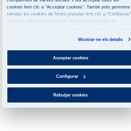
cookies fent clic a "Acceptar cookies". També pots permetre
rebutjar les cookies de forma granular fent clic a "Configurar"
Si prems "Rechazar cookies", equivaldrà a rebutjar la
instal·lació de totes les cookies excepte les necessàries que
són indispensables perquè el lloc web funcioni i que, per tant
Mostrar-ne els detalls
no es poden desactivar. Pots consultar més informació a la
nostra
Política de Cookies
Acceptar cookies
Configurar
Rebutjar cookies