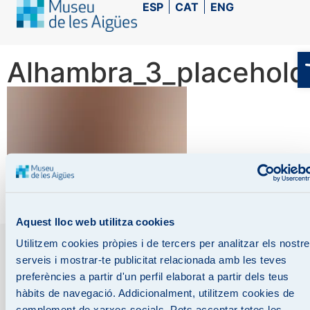
ESP
CAT
ENG
Alhambra_3_placehold
Aquest lloc web utilitza cookies
Utilitzem cookies pròpies i de tercers per analitzar els nostr
serveis i mostrar-te publicitat relacionada amb les teves
preferències a partir d'un perfil elaborat a partir dels teus
Legal notice
Data protection
Cookies policy
hàbits de navegació. Addicionalment, utilitzem cookies de
Accessibility Statement
complement de xarxes socials. Pots acceptar totes les