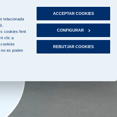
ACCEPTAR COOKIES
at relacionada
Obr
ó.
CONFIGURAR
s cookies fent
t clic a
s cookies
REBUTJAR COOKIES
, no es poden