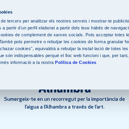
ESP
CAT
ENG
cookies
 de tercers per analitzar els nostres serveis i mostrar-te publicit
a partir d'un perfil elaborat a partir dels teus hàbits de navegaci
cookies de complement de xarxes socials. Pots acceptar totes le
 També pots permetre o rebutjar les cookies de forma granular fen
hazar cookies", equivaldrà a rebutjar la instal·lació de totes le
e són indispensables perquè el lloc web funcioni i que, per tant
 més informació a la nostra
Política de Cookies
El color de l'aigua és
Alhambra
Sumergeix-te en un recorregut per la importància de
l’aigua a l’Alhambra a través de l’art.