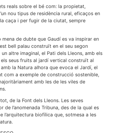
ts reals sobre el bé com: la propietat,
 d’un nou tipus de residència rural, eficaços en
la caça i per fugir de la ciutat, sempre
ap mena de dubte que Gaudí es va inspirar en
est bell palau construït en el seu segon
 un altre imaginal, el Pati dels Lleons, amb els
s seus fruits al jardí vertical construït al
 amb la Natura alhora que evoca el Jardí, el
esent com a exemple de construcció sostenible,
ajoritàriament amb les de les viles de
ns.
tot, de la Font dels Lleons. Les seves
ior de l’anomenada Tribuna, des de la qual es
e l’arquitectura biofílica que, sotmesa a les
atura.
UNESCO.