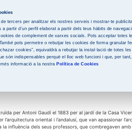
ESP
CAT
ENG
cookies
 de tercers per analitzar els nostres serveis i mostrar-te publicit
a partir d'un perfil elaborat a partir dels teus hàbits de navegaci
cookies de complement de xarxes socials. Pots acceptar totes le
 També pots permetre o rebutjar les cookies de forma granular fen
hazar cookies", equivaldrà a rebutjar la instal·lació de totes le
e són indispensables perquè el lloc web funcioni i que, per tant
 més informació a la nostra
Política de Cookies
ïda per Antoni Gaudí el 1883 per al jardí de la Casa Vicen
r l’arquitectura oriental i l’andalusí, que van apassionar l’
ra la influència dels seus professors, que combregaven amb l