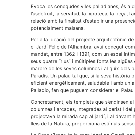
Evoca les conegudes viles palladianes, és a di
l’usdefruit, la servitud, la hipoteca, la peça, l
relació amb la finalitat d’establir una presènc
potencialment malsana.
Per a la ideació del projecte arquitectònic 
el Jardí Feliç de l’Alhambra, avui conegut co
mandat, entre 1362 i 1391, com un espai íntim f
seus quatre “rius” i múltiples fonts les aigües
marbre de les seves columnes i al guix dels p
Paradís. Un palau tal que, si la seva història
eficient energèticament, saludable i amb un a
Palladio, fan que puguem considerar el Palau 
Concretament, els templets que s’endinsen al P
columnes i arcades, integrades al peristil del
projectava la mirada cap al jardí, i al davant 
lleis de la Natura, proporciona estímuls senso
La Casa Vicens és la casa ideal de Gaudí, ca