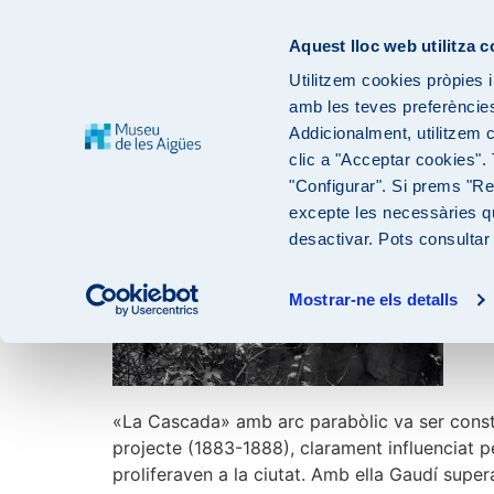
Aquest lloc web utilitza 
Utilitzem cookies pròpies i
Canaló
amb les teves preferències 
Addicionalment, utilitzem 
clic a "Acceptar cookies".
"Configurar". Si prems "Rec
excepte les necessàries qu
desactivar. Pots consultar
Mostrar-ne els detalls
«La Cascada» amb arc parabòlic va ser constru
projecte (1883-1888), clarament influenciat pe
proliferaven a la ciutat. Amb ella Gaudí supe