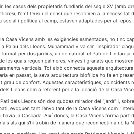
r, les cases dels propietaris fundiaris del segle XV (amb dre
’anticresi, l’emfiteusi i el cens) que responien a la necessitat
ia social i política al camp, estaven adaptades per al repòs, 
de la Casa Vicens amb les exigències esmentades, no tinc c
m a Palau dels Lleons. Muḥammad V va ser l’inspirador d’aqu
ormat per dos jardins, un de natural, el Pati de Lindaraja, i
 de les quals reguen palmeres, vinyes i granats que mostren el
araments verticals. Tot això connecta aquesta arquitectura
 parla en passat, la seva arquitectura biofílica ho fa en pr
lt grau de confort. Aquestes característiques, coincidents m
dels Lleons com a referent per a la ideació de la Casa Vice
ati dels Lleons són dos qubbes mirador del “jardí” i, sobre
 pati, evoquen tant l’envoltant de la Casa Vicens com l’inter
hi havia la Cascada. Així doncs, la Casa Vicens forma part d
rials als qui s’hi trobin de manera que reconnectin amb la N
sa seva-manifest, i ha estat declarada Patrimoni Mundial 