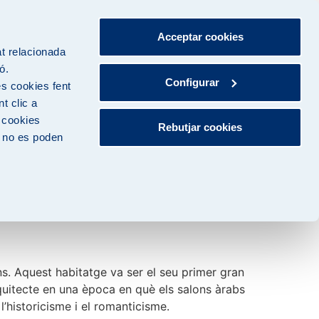
Acceptar cookies
Ob
at relacionada
ó.
Configurar
s cookies fent
t clic a
s cookies
Rebutjar cookies
, no es poden
s. Aquest habitatge va ser el seu primer gran
arquitecte en una època en què els salons àrabs
’historicisme i el romanticisme.