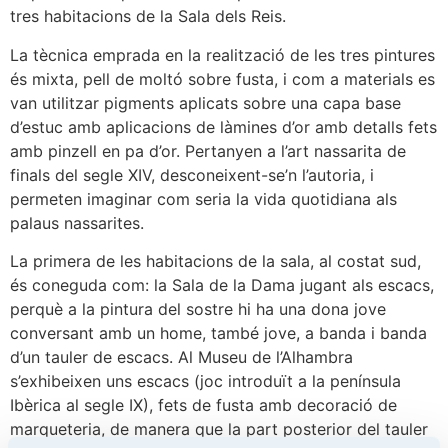
tres habitacions de la Sala dels Reis.
La tècnica emprada en la realització de les tres pintures
és mixta, pell de moltó sobre fusta, i com a materials es
van utilitzar pigments aplicats sobre una capa base
d’estuc amb aplicacions de làmines d’or amb detalls fets
amb pinzell en pa d’or. Pertanyen a l’art nassarita de
finals del segle XIV, desconeixent-se’n l’autoria, i
permeten imaginar com seria la vida quotidiana als
palaus nassarites.
La primera de les habitacions de la sala, al costat sud,
és coneguda com: la Sala de la Dama jugant als escacs,
perquè a la pintura del sostre hi ha una dona jove
conversant amb un home, també jove, a banda i banda
d’un tauler de escacs. Al Museu de l’Alhambra
s’exhibeixen uns escacs (joc introduït a la península
Ibèrica al segle IX), fets de fusta amb decoració de
marqueteria, de manera que la part posterior del tauler