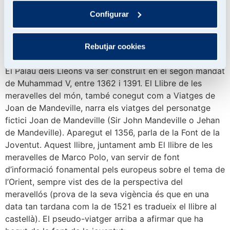
flors. L’anàlisi dels vestits dels personatges que figuren
en aquestes pintures ha estat objecte del magnífic
Configurar
treball dut a terme per la professora Carmen Bernis
Madrazo a Les pintures de la sala dels Reis de
Rebutjar cookies
l’Alhambra. Els assumptes, els vestits, la data (1982).
El Palau dels Lleons va ser construït en el segon mandat
de Muhammad V, entre 1362 i 1391. El Llibre de les
meravelles del món, també conegut com a Viatges de
Joan de Mandeville, narra els viatges del personatge
fictici Joan de Mandeville (Sir John Mandeville o Jehan
de Mandeville). Aparegut el 1356, parla de la Font de la
Joventut. Aquest llibre, juntament amb El llibre de les
meravelles de Marco Polo, van servir de font
d’informació fonamental pels europeus sobre el tema de
l’Orient, sempre vist des de la perspectiva del
meravellós (prova de la seva vigència és que en una
data tan tardana com la de 1521 es tradueix el llibre al
castellà). El pseudo-viatger arriba a afirmar que ha