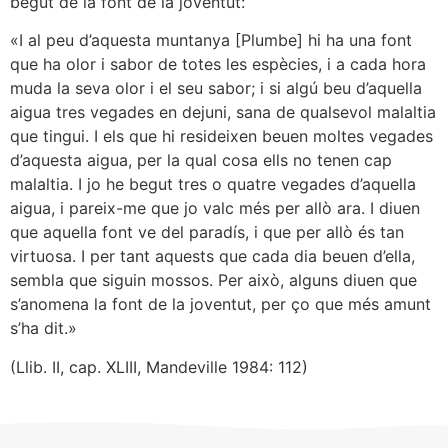
begut de la font de la joventut:
«I al peu d’aquesta muntanya [Plumbe] hi ha una font
que ha olor i sabor de totes les espècies, i a cada hora
muda la seva olor i el seu sabor; i si algú beu d’aquella
aigua tres vegades en dejuni, sana de qualsevol malaltia
que tingui. I els que hi resideixen beuen moltes vegades
d’aquesta aigua, per la qual cosa ells no tenen cap
malaltia. I jo he begut tres o quatre vegades d’aquella
aigua, i pareix-me que jo valc més per allò ara. I diuen
que aquella font ve del paradís, i que per allò és tan
virtuosa. I per tant aquests que cada dia beuen d’ella,
sembla que siguin mossos. Per això, alguns diuen que
s’anomena la font de la joventut, per ço que més amunt
s’ha dit.»
(Llib. II, cap. XLIII, Mandeville 1984: 112)