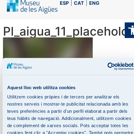
ESP
CAT
ENG
O
Pl_aigua_11_placehold
Aquest lloc web utilitza cookies
Utilitzem cookies pròpies i de tercers per analitzar els
nostres serveis i mostrar-te publicitat relacionada amb les
teves preferències a partir d'un perfil elaborat a partir dels
teus hàbits de navegació. Addicionalment, utilitzem cookies
Avís legal
Protecció de dades
Política de cookies
de complement de xarxes socials. Pots acceptar totes les
Declaració d’accessibilitat
cookies fent clic a "Acceptar cookies". També pots permetre