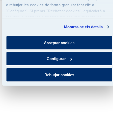
o rebutjar les cookies de forma granular fent clic a
"Configurar". Si prems "Rechazar cookies", equivaldrà a
rebutjar la instal·lació de totes les cookies excepte les
necessàries que són indispensables perquè el lloc web
Mostrar-ne els detalls
funcioni i que, per tant, no es poden desactivar. Pots
consultar més informació a la nostra
Política de Cookies
Acceptar cookies
Configurar
Rebutjar cookies